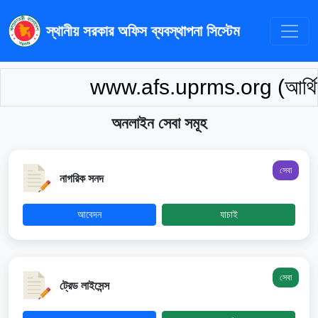
স্থানীয় সরকার অফিস ব্যবস্থাপনা সিস্টেম
www.afs.uprms.org (আর্থিক বিবর
অনলাইন সেবা সমূহ
সেবা
নাগরিক সনদ
আবেদন
যাচাই
সেবা
ট্রেড লাইসেন্স